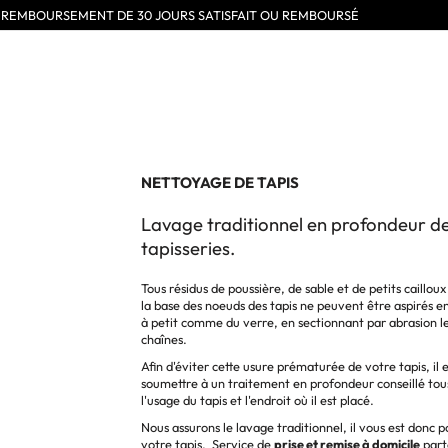
E REMBOURSEMENT DE 30 JOURS SATISFAIT OU REMBOURSÉ
NETTOYAGE DE TAPIS
Lavage traditionnel en profondeur de 
tapisseries.
Tous résidus de poussière, de sable et de petits cailloux 
la base des noeuds des tapis ne peuvent être aspirés en
à petit comme du verre, en sectionnant par abrasion les
chaînes.
Afin d'éviter cette usure prématurée de votre tapis, il 
soumettre à un traitement en profondeur conseillé tous 
l'usage du tapis et l'endroit où il est placé.
Nous assurons le lavage traditionnel, il vous est donc p
votre tapis. Service de
prise et remise à domicile
part