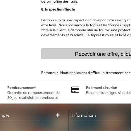
déformation des tapis.
8. Inspection finale
Le tapis subira une inspection finale pour s'assurer qu'i
être livré. Nous brosserons le tapis et les franges, app
fibre si le client le demande afin de fournir une protect
déversements et la saleté. Le tapis est roulé et livré à
Recevoir une offre, cliqu
Remarque: Nous appliquons d'office un traitement contr
Remboursement
Paiement sécurisé
Garantie de remboursement de
Paiements en ligne sécuris
30 jours satisfait ou remboursé
mpte
Informations