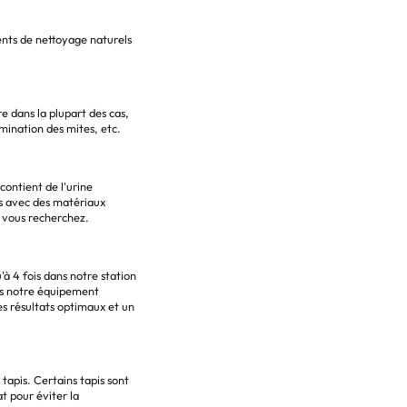
ents de nettoyage naturels
e dans la plupart des cas,
imination des mites, etc.
contient de l'urine
is avec des matériaux
e vous recherchez.
'à 4 fois dans notre station
ons notre équipement
es résultats optimaux et un
 tapis. Certains tapis sont
t pour éviter la