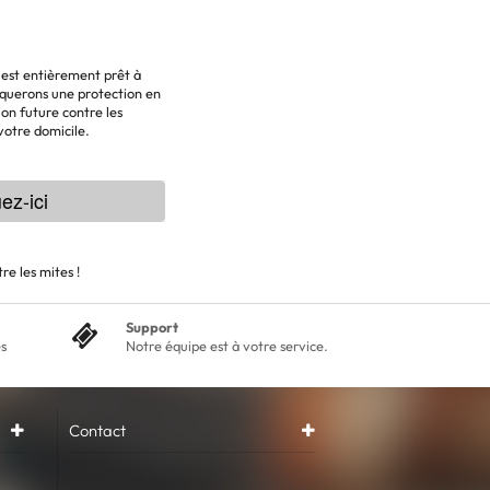
l est entièrement prêt à
liquerons une protection en
ion future contre les
 votre domicile.
ez-ici
e les mites !
Support
és
Notre équipe est à votre service.
Contact