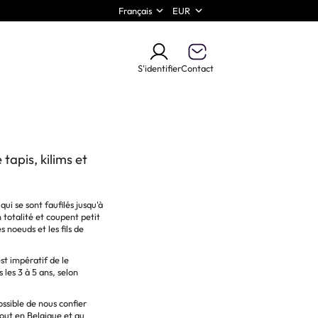
Français
EUR
S'identifier
Contact
tapis, kilims et
qui se sont faufilés jusqu'à
 totalité et coupent petit
 noeuds et les fils de
est impératif de le
les 3 à 5 ans, selon
ossible de nous confier
out en Belgique et au