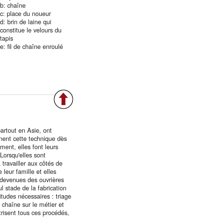
b: chaîne
c: place du noueur
d: brin de laine qui
constitue le velours du
tapis
e: fil de chaîne enroulé
artout en Asie, ont
ennent cette technique dès
ment, elles font leurs
Lorsqu'elles sont
ravailler aux côtés de
leur famille et elles
t devenues des ouvrières
l stade de la fabrication
titudes nécessaires : triage
 chaîne sur le métier et
trisent tous ces procédés,