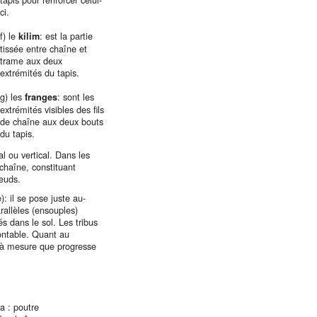
ci.
f) le
: est la partie
kilim
tissée entre chaîne et
trame aux deux
extrémités du tapis.
g) les
: sont les
franges
extrémités visibles des fils
de chaîne aux deux bouts
du tapis.
al ou vertical. Dans les
 chaîne, constituant
nœuds.
: il se pose juste au-
rallèles (ensouples)
s dans le sol. Les tribus
ontable. Quant au
ce à mesure que progresse
a : poutre