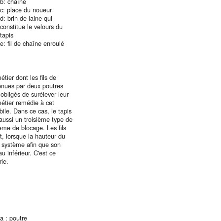
b: chaîne
c: place du noueur
d: brin de laine qui
constitue le velours du
tapis
e: fil de chaîne enroulé
étier dont les fils de
enues par deux poutres
 obligés de surélever leur
métier remédie à cet
bile. Dans ce cas, le tapis
 aussi un troisième type de
ème de blocage. Les fils
t, lorsque la hauteur du
e système afin que son
u inférieur. C'est ce
rie.
a : poutre