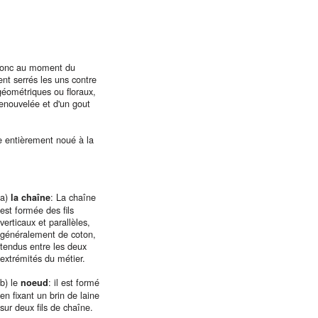
 donc au moment du
nt serrés les uns contre
 géométriques ou floraux,
renouvelée et d'un gout
re entièrement noué à la
a)
: La chaîne
la chaîne
est formée des fils
verticaux et parallèles,
généralement de coton,
tendus entre les deux
extrémités du métier.
b) le
: il est formé
noeud
en fixant un brin de laine
sur deux fils de chaîne.