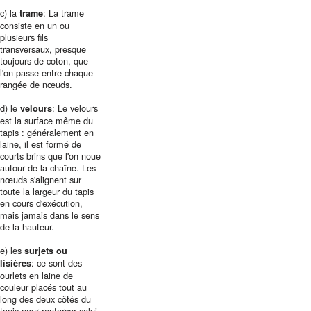
c) la
: La trame
trame
consiste en un ou
plusieurs fils
transversaux, presque
toujours de coton, que
l'on passe entre chaque
rangée de nœuds.
d) le
: Le velours
velours
est la surface même du
tapis : généralement en
laine, il est formé de
courts brins que l'on noue
autour de la chaîne. Les
nœuds s'alignent sur
toute la largeur du tapis
en cours d'exécution,
mais jamais dans le sens
de la hauteur.
e) les
surjets ou
: ce sont des
lisières
ourlets en laine de
couleur placés tout au
long des deux côtés du
tapis pour renforcer celui-