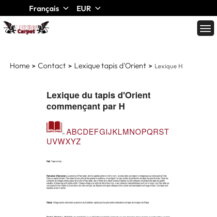
Français
EUR
Home
Contact
Lexique tapis d'Orient
Lexique H
Lexique du tapis d'Orient
commençant par H
A
B
C
D
E
F
G
I
J
K
L
M
N
O
P
Q
R
S
T
H
U
V
W
X
Y
Z
Hali:
Tapis en turc.
Hamadan (Hamedan):
La province d’Hamadan, dont la capitale porte le même nom, se situe dans une région montagneuse au nord-ouest de l’Iran.
Dans un passé lointain, Hamadan fut une ville de très grande importance, et sa région l’un des centres de production de tapis les plus féconds. Dans les
centaines de villages situés autour de la ville d’Hamadan, des milliers de métiers à tisser d’ateliers ou domestiques ont produit des tapis de qualité
variable, et beaucoup sont restés actifs. Chaque village a un style de décor bien à lui, mais certaines caractéristiques sont communes. Les Hamadan se
composent d’une chaîne et d’une trame de coton simple, les dessins sont géométriques et les coloris sont principalement rouge et bleu. Ces tapis sont
robustes et bon marché.
Halvai:
Village iranien situé dans la province du Kurdistan, réputé pour les plus belles réalisations de tapis de la région de Bidjar.